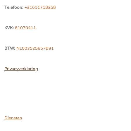
Telefoon:
+31611718358
KVK:
81070411
BTW:
NL003525657B91
Privacyverklaring
Diensten