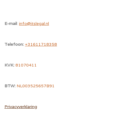
E-mail
:
info@itslegal.nl
Telefoon:
+31611718358
KVK:
81070411
BTW:
NL003525657B91
Privacyverklaring