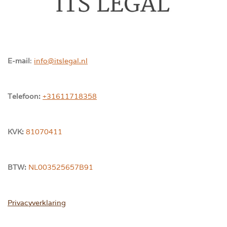
E-mail
:
info@itslegal.nl
Telefoon:
+31611718358
KVK:
81070411
BTW:
NL003525657B91
Privacyverklaring