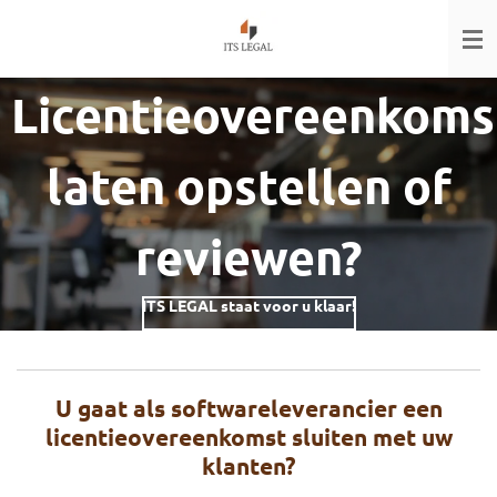
Ga
direct
naar
de
Licentieovereenkoms
hoofdinhoud
laten opstellen of
reviewen?
ITS LEGAL staat voor u klaar!
U gaat als softwareleverancier een
licentieovereenkomst sluiten met uw
klanten?