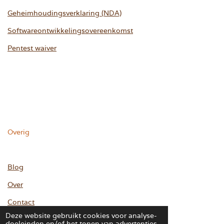
Geheimhoudingsverklaring (NDA)
Softwareontwikkelingsovereenkomst
Pentest waiver
Overig
Blog
Over
Contact
Deze website gebruikt cookies voor analyse-
doeleinden en/of het tonen van advertenties.