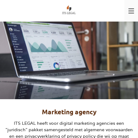
Ga
direct
naar
de
hoofdinhoud
Marketing agency
ITS LEGAL heeft voor digital marketing agencies een
"juridisch" pakket samengesteld
met algemene voorwaarden
en een privacyverklaring of privacy policy
die wij op maat