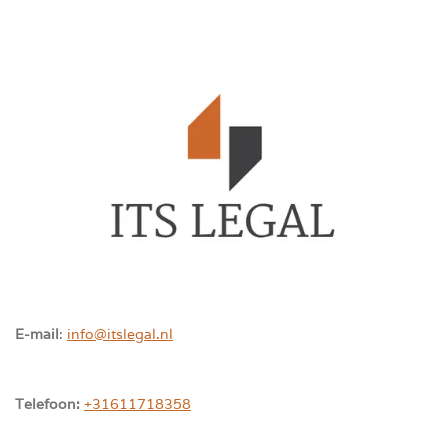
E-mail
:
info@itslegal.nl
Telefoon:
+31611718358